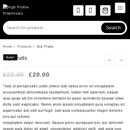
Skip
to
content
Search
Home
Products
Dry Fruits
Dry Fruits
Sale!
Sale!
←
→
Original
Current
£
22.00
£
20.00
price
price
was:
is:
“Sed ut perspiciatis unde omnis iste natus error sit voluptatem
£22.00.
£20.00.
accusantium doloremque laudantium, totam rem aperiam, eaque
ipsa quae ab illo inventore veritatis et quasi architecto beatae vitae
dicta sunt explicabo. Nemo enim ipsam voluptatem quia voluptas sit
aspernatur aut odit aut fugit, sed quia consequuntur magni dolores
eos qui ratione
voluptatem sequi nesciunt. Neque porro quisquam est, qui dolorem
ipsum quia dolor sit amet, consectetur, adipisci velit, sed quia non