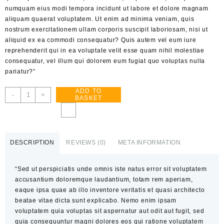
numquam eius modi tempora incidunt ut labore et dolore magnam
aliquam quaerat voluptatem. Ut enim ad minima veniam, quis
nostrum exercitationem ullam corporis suscipit laboriosam, nisi ut
aliquid ex ea commodi consequatur? Quis autem vel eum iure
reprehenderit qui in ea voluptate velit esse quam nihil molestiae
consequatur, vel illum qui dolorem eum fugiat quo voluptas nulla
pariatur?”
ADD TO
Dry
-
+
BASKET
Fruits
quantity
DESCRIPTION
REVIEWS (0)
META INFORMATION
“Sed ut perspiciatis unde omnis iste natus error sit voluptatem
accusantium doloremque laudantium, totam rem aperiam,
eaque ipsa quae ab illo inventore veritatis et quasi architecto
beatae vitae dicta sunt explicabo. Nemo enim ipsam
voluptatem quia voluptas sit aspernatur aut odit aut fugit, sed
quia consequuntur magni dolores eos qui ratione voluptatem